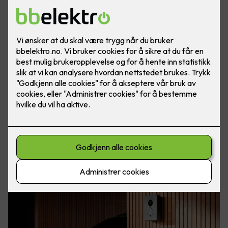
Elbil er kommet for å bli. Med elbillader hjemme har du
alltid fulladet bil, klar for både store og små eventyr. Foto:
Easee