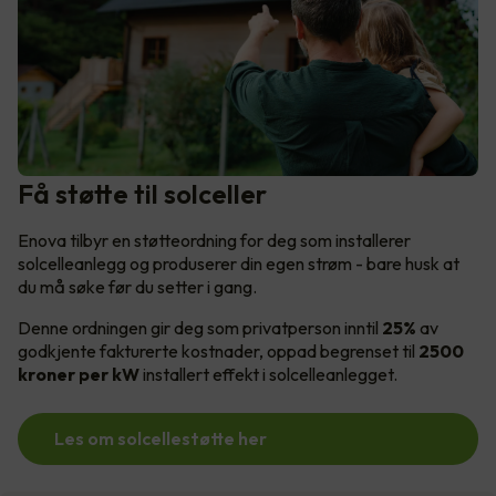
Få støtte til solceller
Enova tilbyr en støtteordning for deg som installerer
solcelleanlegg og produserer din egen strøm - bare husk at
du må søke før du setter i gang.
Denne ordningen gir deg som privatperson inntil
25%
av
godkjente fakturerte kostnader, oppad begrenset til
2500
kroner per kW
installert effekt i solcelleanlegget.
Les om solcellestøtte her