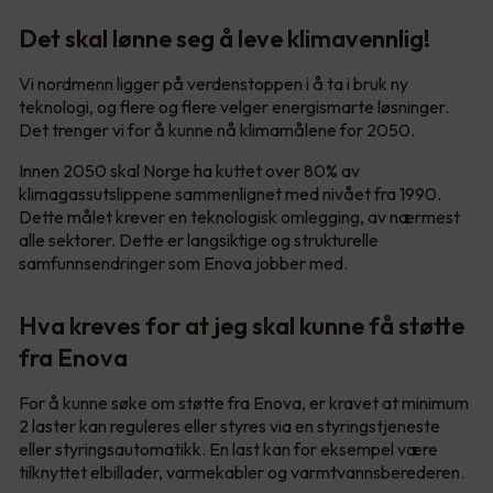
Det skal lønne seg å leve klimavennlig!
Vi nordmenn ligger på verdenstoppen i å ta i bruk ny
teknologi, og flere og flere velger energismarte løsninger.
Det trenger vi for å kunne nå klimamålene for 2050.
Innen 2050 skal Norge ha kuttet over 80% av
klimagassutslippene sammenlignet med nivået fra 1990.
Dette målet krever en teknologisk omlegging, av nærmest
alle sektorer. Dette er langsiktige og strukturelle
samfunnsendringer som Enova jobber med.
Hva kreves for at jeg skal kunne få støtte
fra Enova
For å kunne søke om støtte fra Enova, er kravet at minimum
2 laster kan reguleres eller styres via en styringstjeneste
eller styringsautomatikk. En last kan for eksempel være
tilknyttet elbillader, varmekabler og varmtvannsberederen.