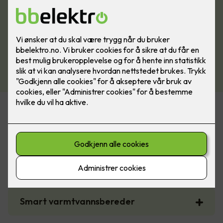
Noen boligtiltak som gir støtte fra
Enova
Smart strømstyring for bolig
Smart varmtvannsbereder