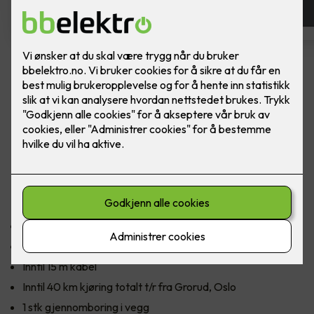
Zaptec Go
Uansett hva du kjører eller hvor du skal, er
Zaptec Go den sikreste måten å lade opp til
reisen din på.
Inkludert
1 stk Zaptec Go elbillader
Montering, inntil 4 timer arbeid
Inntil 15 m kabel
Inntil 40 km kjøring totalt t/r fra Grorud, Oslo
1 stk gjennomboring i vegg