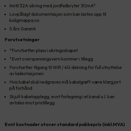
Inntil 32A sikring med jordfeilbryter 30mA*
Lovpålagt dokumentasjon som kan lastes opp til
boligmappa.no
5 års Garanti
Forutsetninger
*Forutsetter plass i sikringsskapet
*Evnt overspenningsvern kommer i tillegg
Forutsetter tilgang til Wifi / 4G dekning for full utnyttelse
av ladestasjonen
Hvis kabel skal nedgraves må kabelgrøft være klargjort
på forhånd
Skjult kabelopplegg, evnt forlegning i el.kanal o.l. kan
avtales imot pristillegg
Evnt kostnader utover standard pakkepris (inkl.MVA)