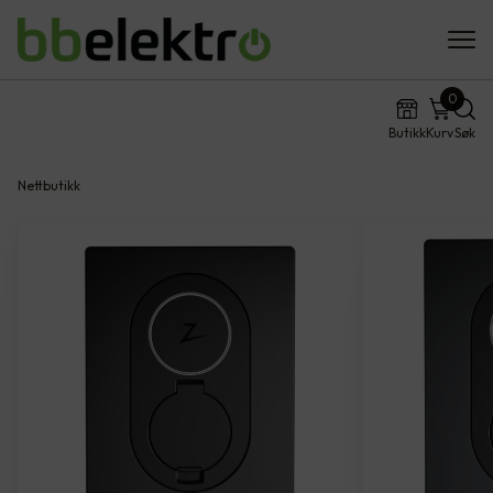
0
Butikk
Kurv
Søk
Nettbutikk