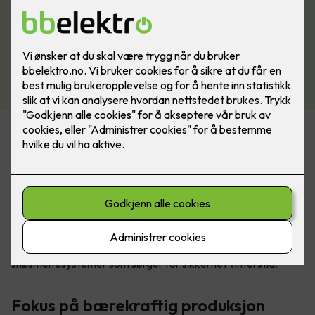
Ledende leverandør av
varmeløsninger
DEVI er en av verdens ledende leverandører av elektriske
varmeløsninger. Med produkter tilpasset både boliger og
næringsbygg, kombinerer DEVI funksjonalitet, holdbarhet
og kvalitet. Selskapet leverer elektriske gulvvarmesystemer
som gir innendørs komfort og utendørs is- og
snøsmeltesystemer som sørger for sikkerhet vinterstid.
Fokus på bærekraftig produksjon