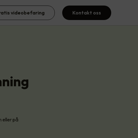
ratis videobefaring
Kontakt oss
mning
 eller på