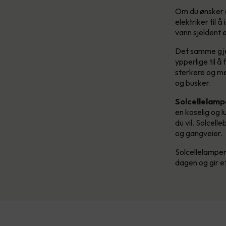
Om du ønsker e
elektriker til 
vann sjeldent 
Det samme gjel
ypperlige til 
sterkere og me
og busker.
Solcellelamp
en koselig og 
du vil. Solcell
og gangveier.
Solcellelamper 
dagen og gir et