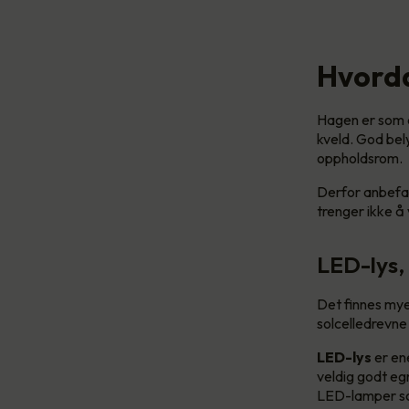
Hvorda
Hagen er som e
kveld. God bel
oppholdsrom.
Derfor anbefale
trenger ikke å
LED-lys, 
Det finnes mye 
solcelledrevne
LED-lys
er en
veldig godt eg
LED-lamper som