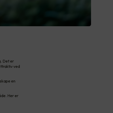
g. Det er
ttraktiv ved
 skape en
åde. Her er