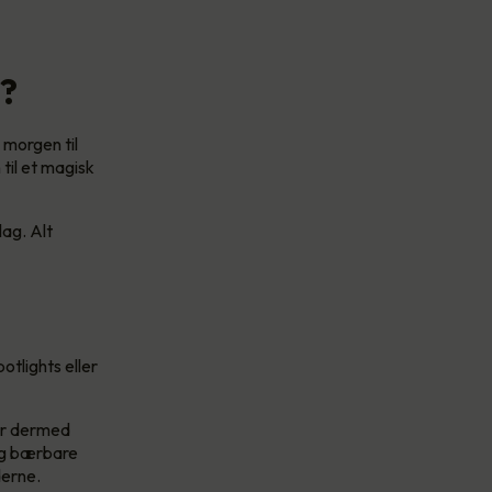
n?
 morgen til
til et magisk
lag. Alt
otlights eller
 er dermed
 og bærbare
derne.