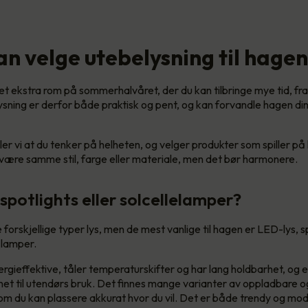
n velge utebelysning til hage
t ekstra rom på sommerhalvåret, der du kan tilbringe mye tid, fra
ysning er derfor både praktisk og pent, og kan forvandle hagen din 
r vi at du tenker på helheten, og velger produkter som spiller på 
 være samme stil, farge eller materiale, men det bør harmonere.
spotlights eller solcellelamper?
forskjellige typer lys, men de mest vanlige til hagen er LED-lys, sp
 lamper.
ergieffektive, tåler temperaturskifter og har lang holdbarhet, og
net til utendørs bruk. Det finnes mange varianter av oppladbare
 du kan plassere akkurat hvor du vil. Det er både trendy og mo