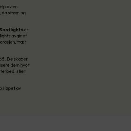
elp av en
v, da strøm og
Spotlights
er
ights avgir et
garasjen, trær
 på. De skaper
assere dem hvor
sterbed, stier
 i løpet av