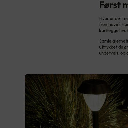
Først 
Hvor er det me
fremheve? Har 
kartlegge hva b
Samle gjerne in
uttrykket du ø
underveis, og d