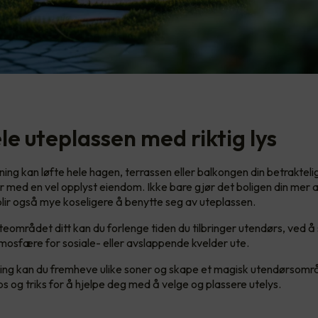
le uteplassen med riktig lys
ning kan løfte hele hagen, terrassen eller balkongen din betrakteli
 med en vel opplyst eiendom. Ikke bare gjør det boligen din mer a
blir også mye koseligere å benytte seg av uteplassen.
teområdet ditt kan du forlenge tiden du tilbringer utendørs, ved å
osfære for sosiale- eller avslappende kvelder ute.
ing kan du fremheve ulike soner og skape et magisk utendørsomr
ps og triks for å hjelpe deg med å velge og plassere utelys.