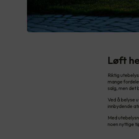
Løft he
Riktig utebelys
mange fordeler
salg, men det 
Ved å belyse u
innbydende atm
Med utebelysn
noen nyttige ti