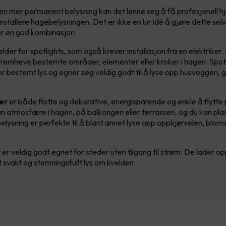
n mer permanent belysning kan det lønne seg å få profesjonell hj
å installere hagebelysningen. Det er ikke en lur idé å gjøre dette sel
er en god kombinasjon.
der for spotlights, som også krever installasjon fra en elektriker.
å fremheve bestemte områder, elementer eller kroker i hagen. Spotl
r bestemt lys og egner seg veldig godt til å lyse opp husveggen, 
er
er både flotte og dekorative, energisparende og enkle å flytte
lun atmosfære i hagen, på balkongen eller terrassen, og du kan pl
ebelysning er perfekte til å blant annet lyse opp oppkjørselen, blom
er veldig godt egnet for steder uten tilgang til strøm. De lader opp
 svakt og stemningsfullt lys om kvelden.