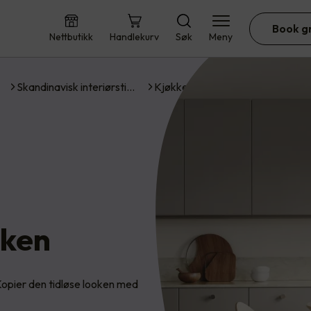
Book g
Nettbutikk
Handlekurv
Søk
Meny
Skandinavisk interiørsti…
Kjøkken
kken
 Kopier den tidløse looken med