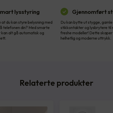
mart lysstyring
Gjennomført sti
u at du kan styre belysning med
Du kan bytte ut stygge, gamle
å telefonen din? Med smarte
stikkontakter og lysbrytere til
r kan alt gå automatisk og
freshe modeller! Dette skaper
ett.
helhetlig og moderne uttrykk.
Relaterte produkter