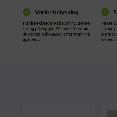
Varier belysning
S
Ha tilstrekkelig med belysning, gjerne i
Visste d
tak og på vegger. På den måten kan
en app p
du variere belysningen etter stemning
løsninge
og behov.
lekende l